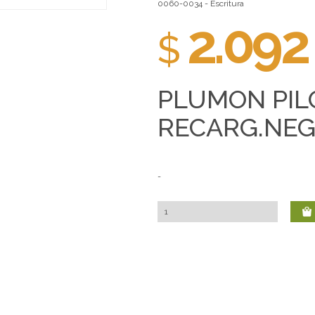
0060-0034 - Escritura
2.092
$
PLUMON PIL
RECARG.NE
-