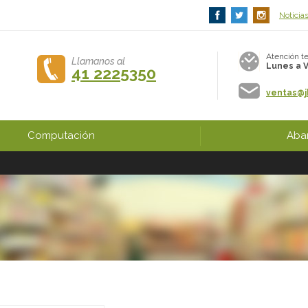
Noticia
Atención te
Llamanos al
Lunes a V
41 2225350
ventas@jh
Computación
Abar