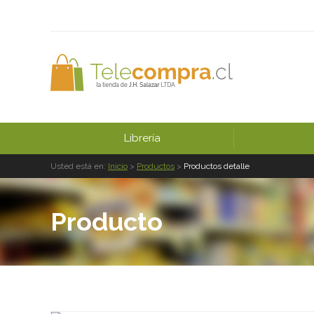
Librería
Usted está en:
Inicio
>
Productos
>
Productos detalle
Producto