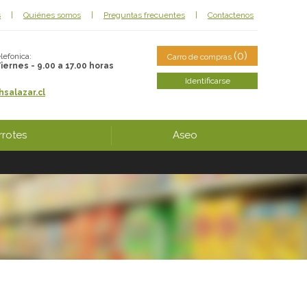
s
|
Quiénes somos
|
Preguntas frecuentes
|
Contactenos
(0)
lefonica:
Carro de compras
iernes - 9.00 a 17.00 horas
Identificarse
salazar.cl
rotes
Aseo