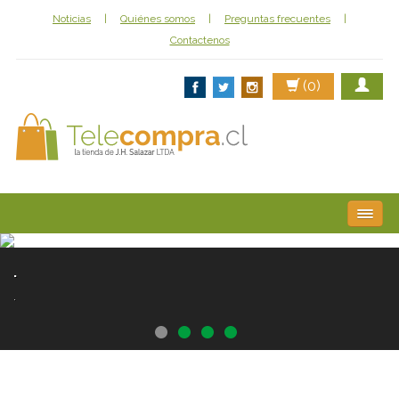
Noticias
|
Quiénes somos
|
Preguntas frecuentes
|
Contactenos
(0)
Librería
.
Computación
.
Abarrotes
Aseo